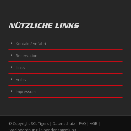
NÜTZLICHE LINKS
Kontakt / Anfahrt
Reservation
Links
Archiv
Impressum
© Copyright SCL Tigers |
Datenschutz
|
FAQ
|
AGB
|
Stadionordnung
|
Spendensammlung