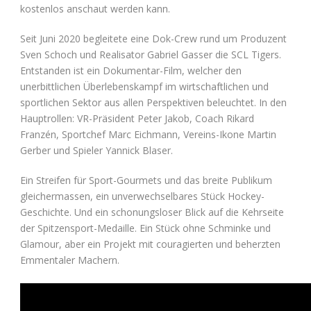
kostenlos anschaut werden kann.
Seit Juni 2020 begleitete eine Dok-Crew rund um Produzent
Sven Schoch und Realisator Gabriel Gasser die SCL Tigers.
Entstanden ist ein Dokumentar-Film, welcher den
unerbittlichen Überlebenskampf im wirtschaftlichen und
sportlichen Sektor aus allen Perspektiven beleuchtet. In den
Hauptrollen: VR-Präsident Peter Jakob, Coach Rikard
Franzén, Sportchef Marc Eichmann, Vereins-Ikone Martin
Gerber und Spieler Yannick Blaser.
Ein Streifen für Sport-Gourmets und das breite Publikum
gleichermassen, ein unverwechselbares Stück Hockey-
Geschichte. Und ein schonungsloser Blick auf die Kehrseite
der Spitzensport-Medaille. Ein Stück ohne Schminke und
Glamour, aber ein Projekt mit couragierten und beherzten
Emmentaler Machern.