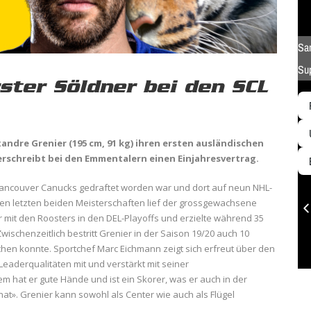
ster Söldner bei den SCL
xandre Grenier (195 cm, 91 kg) ihren ersten ausländischen
erschreibt bei den Emmentalern einen Einjahresvertrag.
 Vancouver Canucks gedraftet worden war und dort auf neun NHL-
n den letzten beiden Meisterschaften lief der grossgewachsene
ar mit den Roosters in den DEL-Playoffs und erzielte während 35
Zwischenzeitlich bestritt Grenier in der Saison 19/20 auch 10
hen konnte. Sportchef Marc Eichmann zeigt sich erfreut über den
Leaderqualitäten mit und verstärkt mit seiner
hat er gute Hände und ist ein Skorer, was er auch in der
at». Grenier kann sowohl als Center wie auch als Flügel