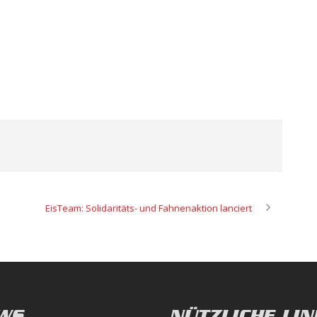
EisTeam: Solidaritäts- und Fahnenaktion lanciert
WS
NÜTZLICHE LIN