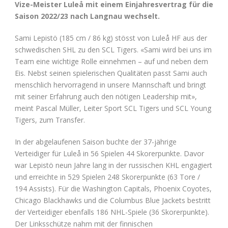
Vize-Meister
Luleå mit einem Einjahresvertrag für die
Saison 2022/23 nach Langnau wechselt.
Sami Lepistö (185 cm / 86 kg) stösst von Luleå HF aus der
schwedischen SHL zu den SCL Tigers. «Sami wird bei uns im
Team eine wichtige Rolle einnehmen – auf und neben dem
Eis. Nebst seinen spielerischen Qualitäten passt Sami auch
menschlich hervorragend in unsere Mannschaft und bringt
mit seiner Erfahrung auch den nötigen Leadership mit»,
meint Pascal Müller, Leiter Sport SCL Tigers und SCL Young
Tigers, zum Transfer.
In der abgelaufenen Saison buchte der 37-jährige
Verteidiger für Luleå in 56 Spielen 44 Skorerpunkte. Davor
war Lepistö neun Jahre lang in der russischen KHL engagiert
und erreichte in 529 Spielen 248 Skorerpunkte (63 Tore /
194 Assists). Für die Washington Capitals, Phoenix Coyotes,
Chicago Blackhawks und die Columbus Blue Jackets bestritt
der Verteidiger ebenfalls 186 NHL-Spiele (36 Skorerpunkte).
Der Linksschütze nahm mit der finnischen