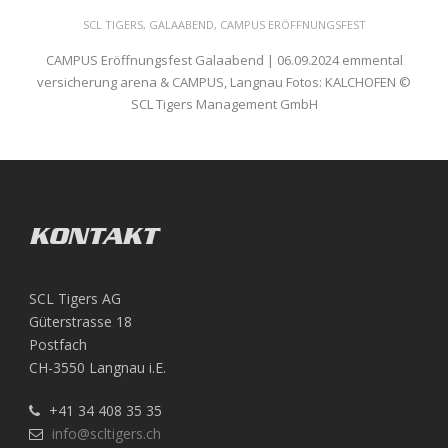
SCL TIGERS
,
GALAABEND
,
CAMPUS ERÖFFNUNGSFEST
CAMPUS Eröffnungsfest Galaabend | 06.09.2024 emmental
versicherung arena & CAMPUS, Langnau Fotos: KALCHOFEN ©
SCL Tigers Management GmbH
KONTAKT
SCL Tigers AG
Güterstrasse 18
Postfach
CH-3550 Langnau i.E.
+41 34 408 35 35
info@scltigers.ch