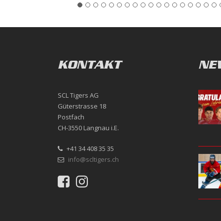
KONTAKT
NE
SCL Tigers AG
Güterstrasse 18
Postfach
CH-3550 Langnau i.E.
+41 34 408 35 35
info@scltigers.ch