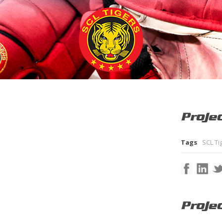
Projec
Tags
SCL Ti
Proje