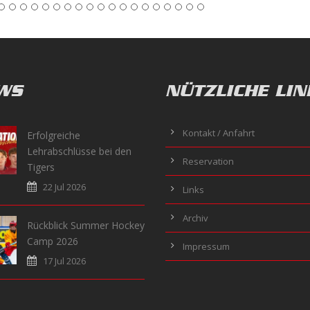
WS
NÜTZLICHE LIN
Kontakt / Anfahrt
Erfolgreiche
Lehrabschlüsse bei den
Reservation
Tigers
22 Jul 2026
Links
Archiv
Rückblick Summer Hockey
Camp 2026
Impressum
17 Jul 2026