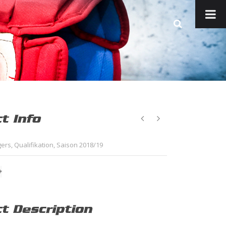
t Info
gers
,
Qualifikation
,
Saison 2018/19
ct Description