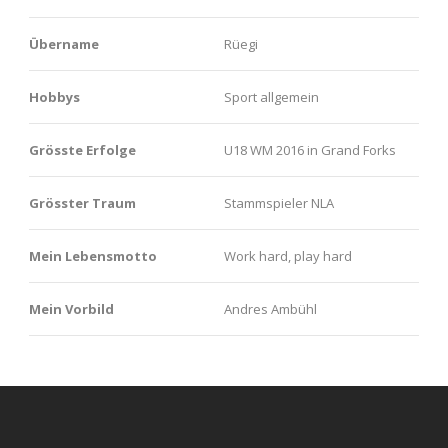
Übername
Rüegi
Hobbys
Sport allgemein
Grösste Erfolge
U18 WM 2016 in Grand Forks
Grösster Traum
Stammspieler NLA
Mein Lebensmotto
Work hard, play hard
Mein Vorbild
Andres Ambühl