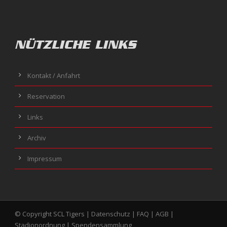
NÜTZLICHE LINKS
Kontakt / Anfahrt
Reservation
Links
Archiv
Impressum
© Copyright SCL Tigers |
Datenschutz
|
FAQ
|
AGB
|
Stadionordnung
|
Spendensammlung