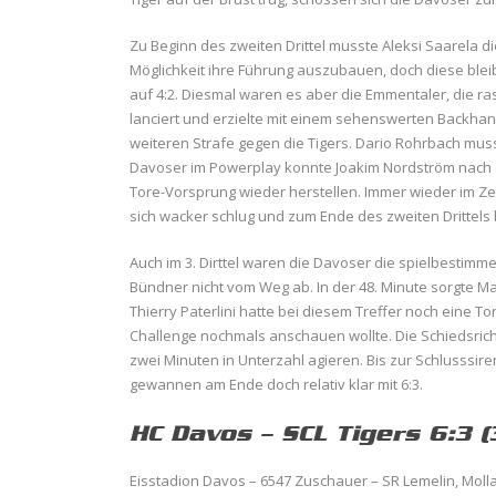
Zu Beginn des zweiten Drittel musste Aleksi Saarela di
Möglichkeit ihre Führung auszubauen, doch diese blei
auf 4:2. Diesmal waren es aber die Emmentaler, die ras
lanciert und erzielte mit einem sehenswerten Backhan
weiteren Strafe gegen die Tigers. Dario Rohrbach mus
Davoser im Powerplay konnte Joakim Nordström nach 
Tore-Vorsprung wieder herstellen. Immer wieder im Z
sich wacker schlug und zum Ende des zweiten Drittels b
Auch im 3. Dirttel waren die Davoser die spielbestimm
Bündner nicht vom Weg ab. In der 48. Minute sorgte Ma
Thierry Paterlini hatte bei diesem Treffer noch eine 
Challenge nochmals anschauen wollte. Die Schiedsri
zwei Minuten in Unterzahl agieren. Bis zur Schlusssir
gewannen am Ende doch relativ klar mit 6:3.
HC Davos – SCL Tigers 6:3 (3
Eisstadion Davos – 6547 Zuschauer – SR Lemelin, Moll