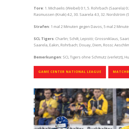
Tore
: 1. Michaelis (Weibel) 0:1, 5. Rohrbach (Saarela) 0:2
Rasmussen (Knak) 4:2, 30. Saarela 4:3, 32. Nordström (S
Strafen
: 1 mal 2 Minuten gegen Davos, 5 mal 2 Minu
SCL Tigers
: Charlin; Schilt, Lepistö; Grossniklaus, Saa
Saarela, Eakin, Rohrbach; Douay, Diem, Rossi; Aeschl
Bemerkungen
: SCL Tigers ohne Schmutz (verletzt), H
GAME CENTER NATIONAL LEAGUE
MATCHBE