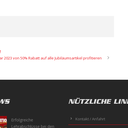
f
r 2023 von 50% Rabatt auf alle Jubiläumsartikel profitieren
WS
NÜTZLICHE LIN
Kontakt / Anfahrt
Erfolgreiche
Lehrabschlüsse bei den