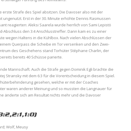
e erste Strafe des Spiel absitzen. Die Davoser also mit der
bt ungenutzt. Erst in der 30. Minute erhöhte Dennis Rasmussen
ant reagierten: Aleksi Saarela wurde herrlich von Sami Lepistö
d-Abschluss den 3:4 Anschlusstreffer. Dann kam es zu einer
ste wegen Haltens in die Kühlbox. Nach vielen Abschlüssen der
einem Querpass die Scheibe im Tor versenken und den Zwei-
entrum des Geschehens stand Torhüter Stéphane Charlin, der
ereits bereits 40 Schüsse parierte.
ende Mannschaft. Auch die Strafe gegen Dominik Egli brachte die
tej Stransky mit dem 6:3 für die Vorentscheidung in diesem Spiel.
Torhüterbehinderung gesehen, welche er mit der Coaches
chter waren anderer Meinung und so mussten die Langnauer für
ene änderte sich am Resultat nichts mehr und die Davoser
:2,2:1,1:0)
ard; Wolf, Meusy