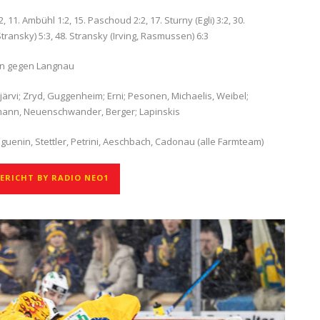
, 11. Ambühl 1:2, 15. Paschoud 2:2, 17. Sturny (Egli) 3:2, 30.
transky) 5:3, 48. Stransky (Irving, Rasmussen) 6:3
ten gegen Langnau
rijärvi; Zryd, Guggenheim; Erni; Pesonen, Michaelis, Weibel;
imann, Neuenschwander, Berger; Lapinskis
uguenin, Stettler, Petrini, Aeschbach, Cadonau (alle Farmteam)
RICHT BY RADIO NEO1