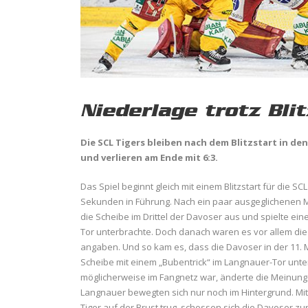
Niederlage trotz Bli
Die SCL Tigers bleiben nach dem Blitzstart in 
und verlieren am Ende mit 6:3.
Das Spiel beginnt gleich mit einem Blitzstart für die S
Sekunden in Führung. Nach ein paar ausgeglichenen M
die Scheibe im Drittel der Davoser aus und spielte ei
Tor unterbrachte. Doch danach waren es vor allem di
angaben. Und so kam es, dass die Davoser in der 11. 
Scheibe mit einem „Bubentrick“ im Langnauer-Tor unter
möglicherweise im Fangnetz war, änderte die Meinung d
Langnauer bewegten sich nur noch im Hintergrund. Mi
Tiger auf der Brust trug, schossen sich die Davoser z