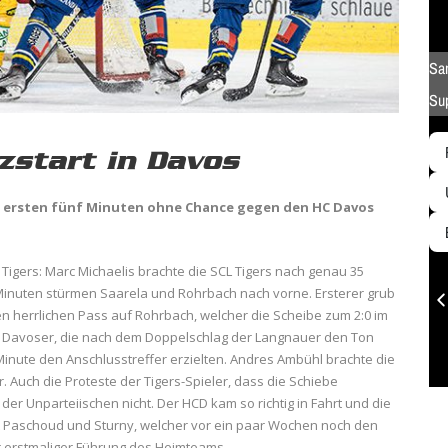
tzstart in Davos
den ersten fünf Minuten ohne Chance gegen den HC Davos
CL Tigers: Marc Michaelis brachte die SCL Tigers nach genau 35
inuten stürmen Saarela und Rohrbach nach vorne. Ersterer grub
nen herrlichen Pass auf Rohrbach, welcher die Scheibe zum 2:0 im
e Davoser, die nach dem Doppelschlag der Langnauer den Ton
Minute den Anschlusstreffer erzielten. Andres Ambühl brachte die
. Auch die Proteste der Tigers-Spieler, dass die Schiebe
er Unparteiischen nicht. Der HCD kam so richtig in Fahrt und die
t Paschoud und Sturny, welcher vor ein paar Wochen noch den
ur erstmaliger Führung des Heimteams.