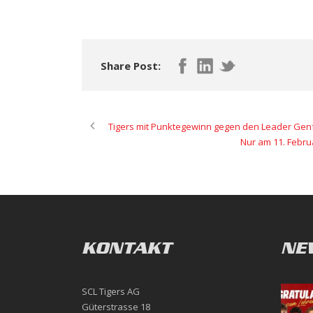
Share Post:
Tigers mit Punktegewinn gegen den Leader Gen
Nur am 11. Februa
KONTAKT
NE
SCL Tigers AG
Güterstrasse 18