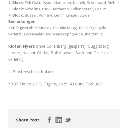
2. Block:
Erik Gustafsson, Harlacher; Kolarik, Scheppard, Bieber
3. Block:
Schelling, Frick; Hartmann, Kellenberger, Casutt
4. Block:
Büsser; Romano Lemm, Liniger, Studer
Bemerkungen:
SCL Tigers
ohne Murray, Claudio Moggi, Nils Berger (alle
verletzt), Gossweiler und Weisskopf (beide überzählig)
Kloten Flyers
ohne Collenberg (gesperrt), Guggisberg,
Leone, Hasani, Obrist, Boltshauser, Back und Olver (alle
verletzt).
4. Pfostenschuss Kolarik.
59:37 Timeout SCL Tigers, ab 59:43 ohne Torhüter.
Share Post: