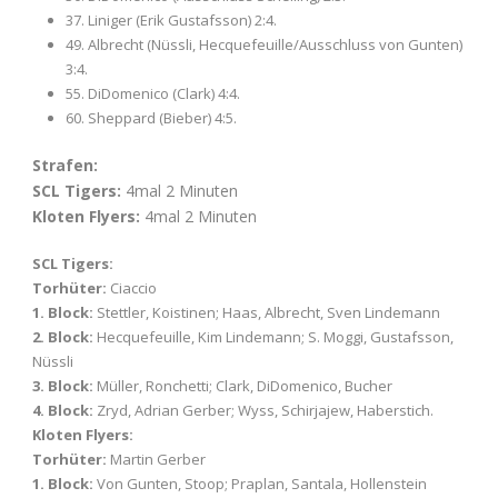
37. Liniger (Erik Gustafsson) 2:4.
49. Albrecht (Nüssli, Hecquefeuille/Ausschluss von Gunten)
3:4.
55. DiDomenico (Clark) 4:4.
60. Sheppard (Bieber) 4:5.
Strafen:
SCL Tigers:
4mal 2 Minuten
Kloten Flyers:
4mal 2 Minuten
SCL Tigers:
Torhüter:
Ciaccio
1. Block:
Stettler, Koistinen; Haas, Albrecht, Sven Lindemann
2. Block:
Hecquefeuille, Kim Lindemann; S. Moggi, Gustafsson,
Nüssli
3. Block:
Müller, Ronchetti; Clark, DiDomenico, Bucher
4. Block:
Zryd, Adrian Gerber; Wyss, Schirjajew, Haberstich.
Kloten Flyers:
Torhüter:
Martin Gerber
1. Block:
Von Gunten, Stoop; Praplan, Santala, Hollenstein