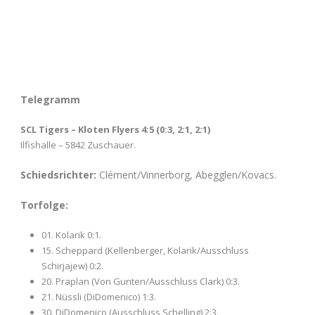
Telegramm
SCL Tigers – Kloten Flyers 4:5 (0:3, 2:1, 2:1)
Ilfishalle – 5842 Zuschauer.
Schiedsrichter:
Clément/Vinnerborg, Abegglen/Kovacs.
Torfolge:
01. Kolarik 0:1.
15. Scheppard (Kellenberger, Kolarik/Ausschluss
Schirjajew) 0:2.
20. Praplan (Von Gunten/Ausschluss Clark) 0:3.
21. Nüssli (DiDomenico) 1:3.
30. DiDomenico (Ausschluss Schelling) 2:3.