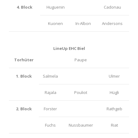
4. Block
Huguenin
Cadonau
Kuonen
In-Albon
Andersons
LineUp EHC Biel
Torhüter
Paupe
1. Block
Salmela
Ulmer
Rajala
Pouliot
Hügli
2. Block
Forster
Rathgeb
Fuchs
Nussbaumer
Riat