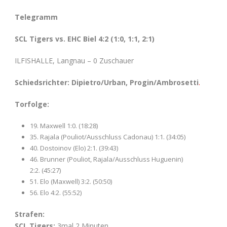
Telegramm
SCL Tigers vs. EHC Biel 4:2
(1:0, 1:1, 2:1)
ILFISHALLE, Langnau – 0 Zuschauer
Schiedsrichter: Dipietro/Urban, Progin/Ambrosetti
.
Torfolge:
19. Maxwell 1:0. (18:28)
35. Rajala (Pouliot/Ausschluss Cadonau) 1:1. (34:05)
40. Dostoinov (Elo) 2:1. (39:43)
46. Brunner (Pouliot, Rajala/Ausschluss Huguenin)
2:2. (45:27)
51. Elo (Maxwell) 3:2. (50:50)
56. Elo 4:2. (55:52)
S
trafen:
SCL Tigers:
3mal 2 Minuten