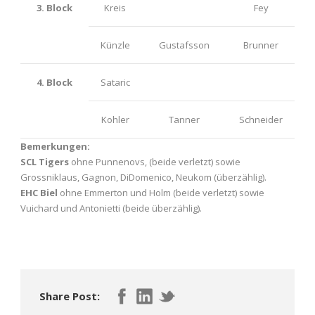
3. Block
Kreis
Fey
Künzle
Gustafsson
Brunner
4. Block
Sataric
Kohler
Tanner
Schneider
Bemerkungen:
SCL Tigers
ohne Punnenovs, (beide verletzt) sowie
Grossniklaus, Gagnon, DiDomenico, Neukom (überzählig).
EHC Biel
ohne Emmerton und Holm (beide verletzt) sowie
Vuichard und Antonietti (beide überzählig).
Share Post: