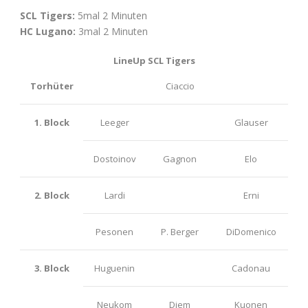
SCL Tigers:
5mal 2 Minuten
HC Lugano:
3mal 2 Minuten
LineUp SCL Tigers
Torhüter
Ciaccio
1. Block
Leeger
Glauser
Dostoinov
Gagnon
Elo
2. Block
Lardi
Erni
Pesonen
P. Berger
DiDomenico
3. Block
Huguenin
Cadonau
Neukom
Diem
Kuonen