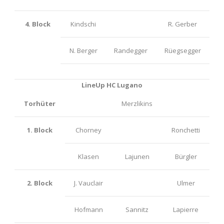
4. Block
Kindschi
R. Gerber
N. Berger
Randegger
Rüegsegger
LineUp HC Lugano
Torhüter
Merzlikins
1. Block
Chorney
Ronchetti
Klasen
Lajunen
Bürgler
2. Block
J. Vauclair
Ulmer
Hofmann
Sannitz
Lapierre