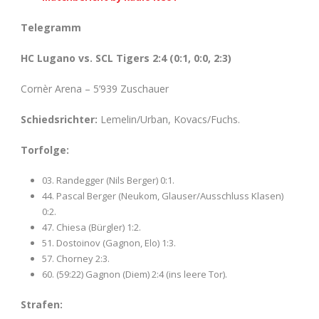
Telegramm
HC Lugano vs. SCL Tigers 2:4 (0:1, 0:0, 2:3)
Cornèr Arena – 5’939 Zuschauer
Schiedsrichter:
Lemelin/Urban, Kovacs/Fuchs.
Torfolge:
03. Randegger (Nils Berger) 0:1.
44. Pascal Berger (Neukom, Glauser/Ausschluss Klasen)
0:2.
47. Chiesa (Bürgler) 1:2.
51. Dostoinov (Gagnon, Elo) 1:3.
57. Chorney 2:3.
60. (59:22) Gagnon (Diem) 2:4 (ins leere Tor).
Strafen: