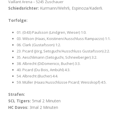
Vaillant Arena – 5245 Zuschauer
Schiedsrichter:
Kurmann/Wehrli, Espinoza/Kaderli.
Torfolge:
01. (0:43) Paulsson (Lindgren, Wieser) 1:0.
03. Wilson (Haas, Koistinen/Ausschluss Rampazzo) 1:1.
06. Clark (Gustafsson) 1:2.
23. Picard (Jörg, Setoguchi/Ausschluss Gustafsson) 2:2.
35. Aeschlimann (Setoguchi, Schneeberger) 3:2.
38. Albrecht (DiDomenico, Bucher) 3:3.
40. Picard (Du Bois, Ambühl) 4:3.
54. Albrecht (Bucher) 4:4.
59. Müller (Haas/Ausschlüsse Picard; Weisskopf) 4:5.
Strafen:
SCL Tigers:
5mal 2 Minuten
HC Davos:
3mal 2 Minuten