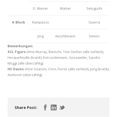
D. Wieser
Walser
Setoguchi
4. Block
Rampazzo
Guerra
Jörg
Aeschlimann
Simion
Bemerkungen:
SCL Tigers
ohne Murray, Bärtschi, Tom Gerber (alle verletzt),
Hecquefeuille (krank), Kim Lindemann, Gossweiler, Sandro
Moggi (alle überzählig).
HC Davos
ohne Sciaroni, Corvi, Forrer (alle verletzt), Jung (krank),
Axelsson (überzählig)
.
Share Post: