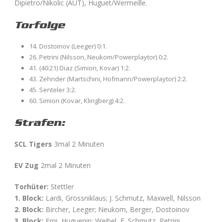
Dipietro/Nikolic (AUT), Huguet/Wermeille.
Torfolge
14. Dostoinov (Leeger) 0:1.
26. Petrini (Nilsson, Neukom/Powerplaytor) 0:2.
41. (40:21) Diaz (Simion, Kovar) 1:2.
43. Zehnder (Martschini, Hofmann/Powerplaytor) 2:2.
45. Senteler 3:2.
60. Simion (Kovar, Klingberg) 4:2.
Strafen:
SCL Tigers
3mal 2 Minuten
EV Zug
2mal 2 Minuten
Torhüter:
Stettler
1. Block:
Lardi, Grossniklaus; J. Schmutz, Maxwell, Nilsson
2. Block:
Bircher, Leeger; Neukom, Berger, Dostoinov
3. Block:
Erni, Huguenin; Weibel, F. Schmutz, Petrini