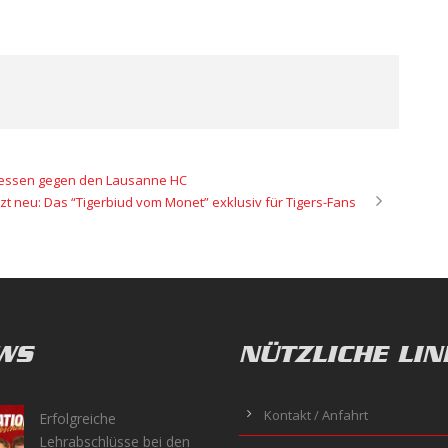
chiessen gegen den Lausanne HC
tzt neu: Das “Tigerbiud vom Monet” exklusiv für Tigers-Fans
WS
NÜTZLICHE LIN
Kontakt / Anfahrt
Erfolgreiche
Lehrabschlüsse bei den