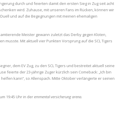
ängerung durch und feierten damit den ersten Sieg in Zug seit acht
s schenken wird. Zuhause, mit unseren Fans im Rücken, können wir
as Duell und auf die Begegnungen mit meinen ehemaligen
er amtierende Meister gewann zuletzt das Derby gegen Kloten,
n musste. Mit aktuell vier Punkten Vorsprung auf die SCL Tigers
gner, dem EV Zug, zu den SCL Tigers und bestreitet aktuell seine
e feierte der 23-jährige Zuger kürzlich sein Comeback: „Ich bin
 helfen kann“, so Allenspach. Mitte Oktober verlängerte er seinen
um 19:45 Uhr in der
emmental versicherung arena.