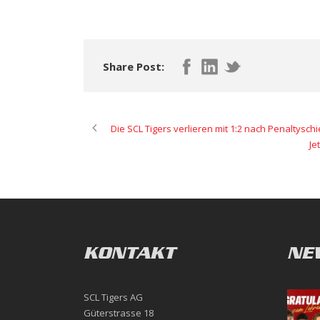
Share Post:
Die SCL Tigers verlieren mit 1:2 nach Penaltys
Je
KONTAKT
NE
SCL Tigers AG
Güterstrasse 18