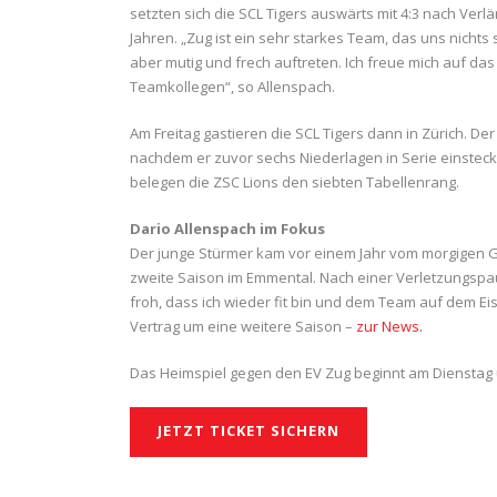
setzten sich die SCL Tigers auswärts mit 4:3 nach Verl
Jahren. „Zug ist ein sehr starkes Team, das uns nicht
aber mutig und frech auftreten. Ich freue mich auf d
Teamkollegen“, so Allenspach.
Am Freitag gastieren die SCL Tigers dann in Zürich. D
nachdem er zuvor sechs Niederlagen in Serie einstecke
belegen die ZSC Lions den siebten Tabellenrang.
Dario Allenspach im Fokus
Der junge Stürmer kam vor einem Jahr vom morgigen Ge
zweite Saison im Emmental. Nach einer Verletzungspaus
froh, dass ich wieder fit bin und dem Team auf dem Eis
Vertrag um eine weitere Saison –
zur News.
Das Heimspiel gegen den EV Zug beginnt am Dienstag 
JETZT TICKET SICHERN