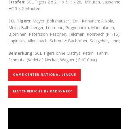
Strafen:
SCL Tigers 2 x 2, 1 x 5, 1 x 20, Minuten, Lausanne
HC 5 x 2 Minuten
SCL Tigers:
Meyer (Boltshauser); Erni, Kinnunen; Riikola,
Meier; Baltisberger, Lehmann; Guggenheim; Mäenalanen,
Björninen, Petersson; Pesonen, Felcman, Rohrbach (PF-TS);
Lapinskis, Allenspach, Schmutz; Bachofner, Salzgeber, Jenni;
Bemerkung:
SCL Tigers ohne Mathys, Petrini, Fahrni,
Schmutz, (Verletzt) Neckar, Wagner ( EHC Chur)
GAME CENTER NATIONAL LEAGUE
MATCHBERICHT BY RADIO NEO1