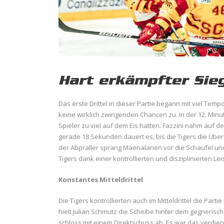
Hart erkämpfter Sie
Das erste Drittel in dieser Partie begann mit viel Te
keine wirklich zwingenden Chancen zu. In der 12. Minu
Spieler zu viel auf dem Eis hatten. Fazzini nahm auf de
gerade 18 Sekunden dauert es, bis die Tigers die Übe
der Abpraller sprang Mäenalanen vor die Schaufel un
Tigers dank einer kontrollierten und disziplinierten Le
Konstantes Mitteldrittel
Die Tigers kontrollierten auch im Mitteldrittel die Part
hielt Julian Schmutz die Scheibe hinter dem gegnerisch
schloss mit einem Direktschuss ab. Es war das verdien