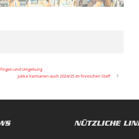
lfingen und Umgebung
Jukka Varmanen auch 2024/25 im finnischen Staff
WS
NÜTZLICHE LIN