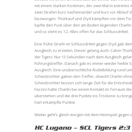
mit einem starken Koskinen, der zwei Mal in extremis m
zwei Strafen kurz nacheinander und kurz vor Ablauf d
bezwungen. Thürkauf und Zryd kämpften vor dem Tor d
lupfte den Puck über den am Boden liegenden Charlin in
und so steht es 1:2. Alles offen für das Schlussdrittel.
Eine frühe Strafe im Schlussdrittel gegen Zryd gab dem
Ausgleich zu erzielen. Dieser gelang auch: Calvin Thü
der Tigers: Nur 13 Sekunden nach dem Ausgleich gela
Führungstreffer. Danach gab es immer wieder heikle S
Ausgleich. Eine unübersichtliche Rudelbildung rund um C
Schiedsrichter gaben den Treffer, obwohl Charlin ohne
Schiedsrichter liessen sich lange Zeit für die Entsch
Fazzini hatte Charlin bei einem Kontakt im Torraum d
überstehen und die drei Punkte ins Trockene zu bringen
hart erkämpfte Punkte.
Weiter geht’s gleich morgen mit dem Heimspiel gegen d
HC Lugano – SCL Tigers 2:3 (0