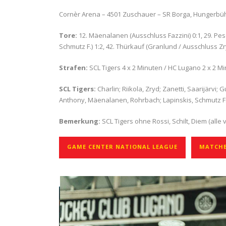
Cornèr Arena – 4501 Zuschauer – SR Borga, Hungerbü
Tore:
12. Mäenalanen (Ausschluss Fazzini) 0:1, 29. Peso
Schmutz F.) 1:2, 42. Thürkauf (Granlund / Ausschluss Zry
Strafen:
SCL Tigers 4 x 2 Minuten / HC Lugano 2 x 2 M
SCL Tigers:
Charlin; Riikola, Zryd; Zanetti, Saarijärv
Anthony, Mäenalanen, Rohrbach; Lapinskis, Schmutz F.,
Bemerkung:
SCL Tigers ohne Rossi, Schilt, Diem (alle 
GAME CENTER NATIONAL LEAGUE
MATCHB