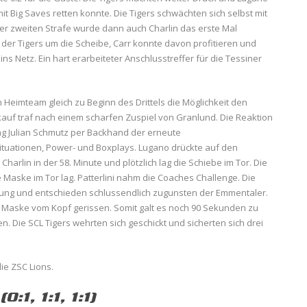
it Big Saves retten konnte. Die Tigers schwächten sich selbst mit
er zweiten Strafe wurde dann auch Charlin das erste Mal
er Tigers um die Scheibe, Carr konnte davon profitieren und
s Netz. Ein hart erarbeiteter Anschlusstreffer für die Tessiner
 Heimteam gleich zu Beginn des Drittels die Möglichkeit den
rkauf traf nach einem scharfen Zuspiel von Granlund. Die Reaktion
ng Julian Schmutz per Backhand der erneute
ituationen, Power- und Boxplays. Lugano drückte auf den
harlin in der 58. Minute und plötzlich lag die Schiebe im Tor. Die
 Maske im Tor lag. Patterlini nahm die Coaches Challenge. Die
eidung und entschieden schlussendlich zugunsten der Emmentaler.
ie Maske vom Kopf gerissen. Somit galt es noch 90 Sekunden zu
. Die SCL Tigers wehrten sich geschickt und sicherten sich drei
ie ZSC Lions.
:1, 1:1, 1:1)