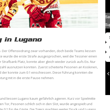
g in Lugano
mpo. Der Offensivdrang zwar vorhanden, doch beide Teams liessen
te wurde die erste Strafe ausgesprochen, weil die Tessiner einen
r Strafbank Platz, konnte aber gleich wieder zurück aufs Eis. Nur
rzahl ausnutzen konnten. Zuerst scheiterte Pesonen an Koskinen,
d der konnte zum 0:1 einschiessen. Diese Führung konnten die
istung mit in die erste Pause nehmen.
ie und liessen Lugano kaum gefährlich agieren. Kurz vor Spielmitte
en Tor, Pesonen schlich sich in den Slot, wurde angespielt und
te 0:2 für die Gäste. Die Tigers machten weiter Druck und Lugano