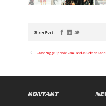
Share Post:
Grosszügige Spende vom Fanclub Sektion Kono
KONTAKT
NE