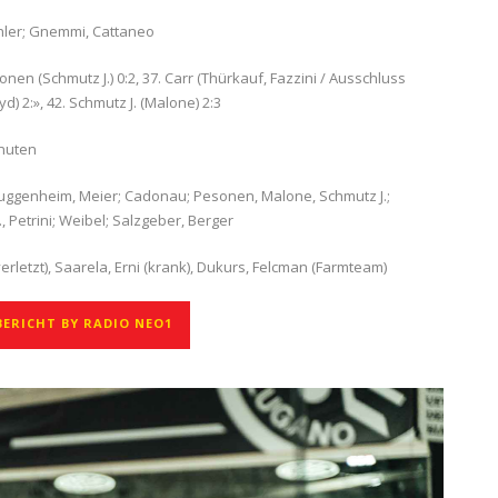
hler; Gnemmi, Cattaneo
nen (Schmutz J.) 0:2, 37. Carr (Thürkauf, Fazzini / Ausschluss
d) 2:», 42. Schmutz J. (Malone) 2:3
inuten
i; Guggenheim, Meier; Cadonau; Pesonen, Malone, Schmutz J.;
 Petrini; Weibel; Salzgeber, Berger
verletzt), Saarela, Erni (krank), Dukurs, Felcman (Farmteam)
ERICHT BY RADIO NEO1