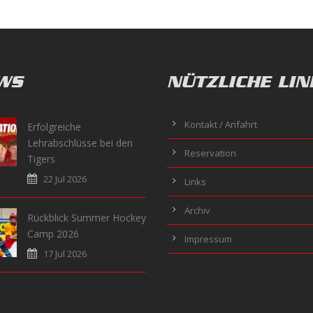
WS
NÜTZLICHE LIN
Kontakt / Anfahrt
Erfolgreiche
Lehrabschlüsse bei den
Reservation
Tigers
22 Jul 2026
Links
Archiv
Rückblick Summer Hockey
Camp 2026
Impressum
17 Jul 2026