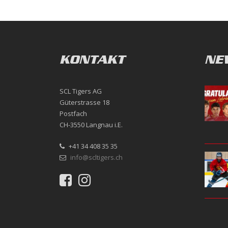
KONTAKT
NE
SCL Tigers AG
Güterstrasse 18
Postfach
CH-3550 Langnau i.E.
+41 34 408 35 35
info@scltigers.ch