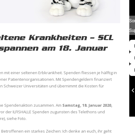
tene Krankheiten – SCL
 spannen am 18. Januar
n mit einer seltenen Erbkrankheit. Spenden fliessen je hälftig in
ener Patientenorganisationen. Mit Spendengeldern finanziert
an Schweizer Universitäten und übernimmt die Kosten für
eine Spendenaktion zusammen. Am
Samstag, 18. Januar 2020,
 vor der ILFISHALLE Spenden zugunsten des Telethons und
e), siehe Foto.
n Betroffenen ein starkes Zeichen: Ich denke an euch, ihr geht