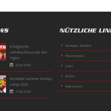
WS
NÜTZLICHE LIN
Kontakt / Anfahrt
Erfolgreiche
Lehrabschlüsse bei den
Reservation
Tigers
22 Jul 2026
Links
Archiv
Rückblick Summer Hockey
Camp 2026
Impressum
17 Jul 2026