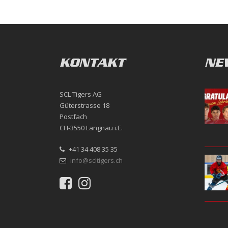
KONTAKT
NE
SCL Tigers AG
Güterstrasse 18
Postfach
CH-3550 Langnau i.E.
+41 34 408 35 35
info@scltigers.ch