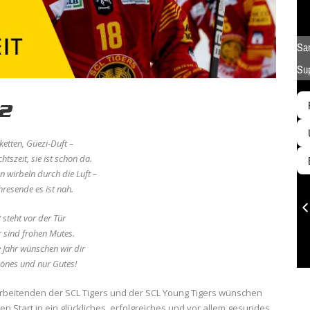
2
ketten, Güezi-Duft –
tszeit, sie ist schon da.
n wirbeln durch die Luft –
hresende es ist nah.
 steht vor der Tür
 sind frohen Mutes.
e Jahr wünschen wir dir
önes und nur Gutes!
arbeitenden der SCL Tigers und der SCL Young Tigers wünschen
n Start in ein glückliches, erfolgreiches und vor allem gesundes