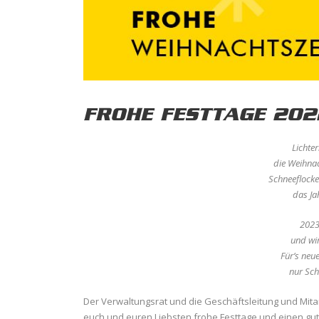
FROHE FESTTAGE 202
Lichter
die Weihnach
Schneeflocke
das Ja
2023
und wir
Fürʼs neu
nur Sch
Der Verwaltungsrat und die Geschäftsleitung und Mit
euch und euren Liebsten frohe Festtage und einen gute