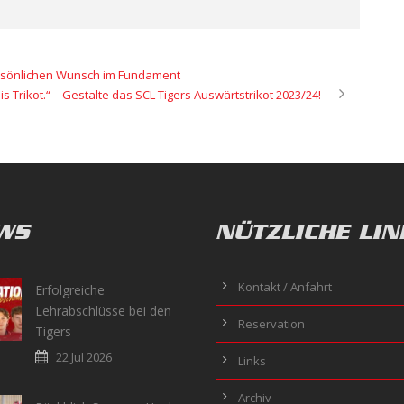
ersönlichen Wunsch im Fundament
 Dis Trikot.“ – Gestalte das SCL Tigers Auswärtstrikot 2023/24!
WS
NÜTZLICHE LIN
Kontakt / Anfahrt
Erfolgreiche
Lehrabschlüsse bei den
Reservation
Tigers
22 Jul 2026
Links
Archiv