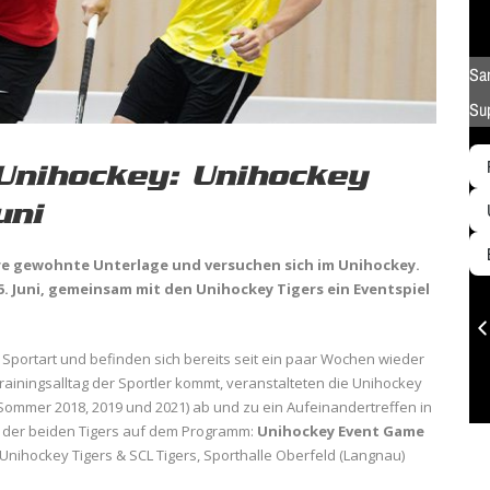
 Unihockey: Unihockey
uni
ihre gewohnte Unterlage und versuchen sich im Unihockey.
5. Juni, gemeinsam mit den Unihockey Tigers ein Eventspiel
 Sportart und befinden sich bereits seit ein paar Wochen wieder
ainingsalltag der Sportler kommt, veranstalteten die Unihockey
(Sommer 2018, 2019 und 2021) ab und zu ein Aufeinandertreffen in
g der beiden Tigers auf dem Programm:
Unihockey Event Game
 Unihockey Tigers & SCL Tigers, Sporthalle Oberfeld (Langnau)