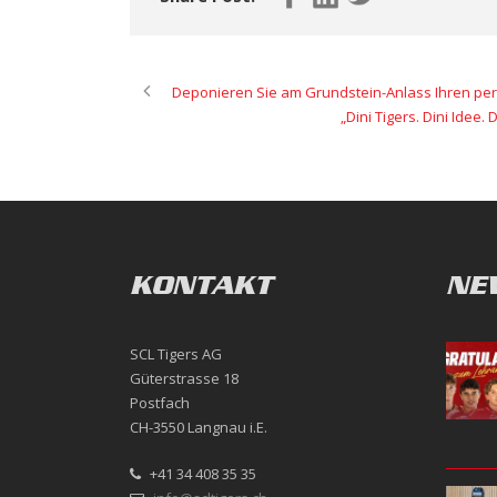
Deponieren Sie am Grundstein-Anlass Ihren p
„Dini Tigers. Dini Idee.
KONTAKT
NE
SCL Tigers AG
Güterstrasse 18
Postfach
CH-3550 Langnau i.E.
+41 34 408 35 35