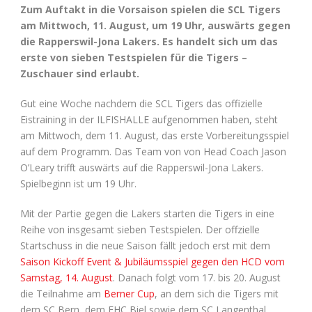
Zum Auftakt in die Vorsaison spielen die SCL Tigers
am Mittwoch, 11. August, um 19 Uhr, auswärts gegen
die Rapperswil-Jona Lakers. Es handelt sich um das
erste von sieben Testspielen für die Tigers –
Zuschauer sind erlaubt.
Gut eine Woche nachdem die SCL Tigers das offizielle
Eistraining in der ILFISHALLE aufgenommen haben, steht
am Mittwoch, dem 11. August, das erste Vorbereitungsspiel
auf dem Programm. Das Team von von Head Coach Jason
O’Leary trifft auswärts auf die Rapperswil-Jona Lakers.
Spielbeginn ist um 19 Uhr.
Mit der Partie gegen die Lakers starten die Tigers in eine
Reihe von insgesamt sieben Testspielen. Der offzielle
Startschuss in die neue Saison fällt jedoch erst mit dem
Saison Kickoff Event & Jubiläumsspiel gegen den HCD vom
Samstag, 14. August
. Danach folgt vom 17. bis 20. August
die Teilnahme am
Berner Cup
, an dem sich die Tigers mit
dem SC Bern, dem EHC Biel sowie dem SC Langenthal