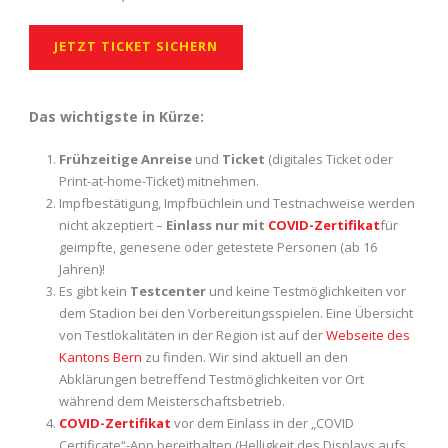
JETZT TICKET SICHERN
Das wichtigste in Kürze:
Frühzeitige Anreise
und
Ticket
(digitales Ticket oder
Print-at-home-Ticket) mitnehmen.
Impfbestätigung, Impfbüchlein und Testnachweise werden
nicht akzeptiert –
Einlass nur mit
COVID-Zertifikat
für
geimpfte, genesene oder getestete Personen (ab 16
Jahren)!
Es gibt kein
Testcenter
und keine Testmöglichkeiten vor
dem Stadion bei den Vorbereitungsspielen. Eine Übersicht
von Testlokalitäten in der Region ist auf der
Webseite des
Kantons Bern
zu finden. Wir sind aktuell an den
Abklärungen betreffend Testmöglichkeiten vor Ort
während dem Meisterschaftsbetrieb.
COVID-Zertifikat
vor dem Einlass in der „COVID
Certificate“-App bereithalten (Helligkeit des Displays aufs