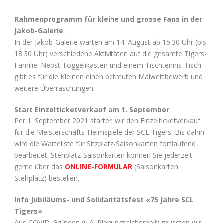
Rahmenprogramm für kleine und grosse Fans in der
Jakob-Galerie
In der Jakob-Galerie warten am 14. August ab 15:30 Uhr (bis
18:30 Uhr) verschiedene Aktivitäten auf die gesamte Tigers-
Familie. Nebst Töggelikasten und einem Tischtennis-Tisch
gibt es für die Kleinen einen betreuten Malwettbewerb und
weitere Überraschungen.
Start Einzelticketverkauf am 1. September
Per 1. September 2021 starten wir den Einzelticketverkauf
für die Meisterschafts-Heimspiele der SCL Tigers. Bis dahin
wird die Warteliste für Sitzplatz-Saisonkarten fortlaufend
bearbeitet. Stehplatz-Saisonkarten können Sie jederzeit
gerne über das
ONLINE-FORMULAR
(Saisonkarten
Stehplatz) bestellen.
Info Jubiläums- und Solidaritätsfest «75 Jahre SCL
Tigers»
Aus COVID-Gründen (u.A. Planungssicherheit) mussten wir