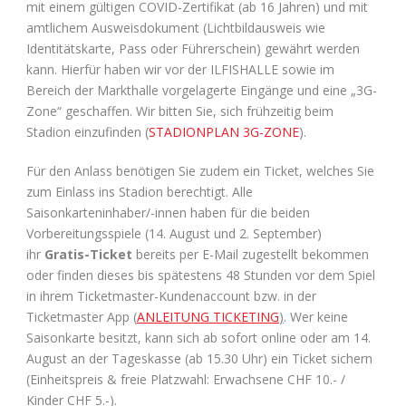
mit einem gültigen COVID-Zertifikat (ab 16 Jahren) und mit
amtlichem Ausweisdokument (Lichtbildausweis wie
Identitätskarte, Pass oder Führerschein) gewährt werden
kann. Hierfür haben wir vor der ILFISHALLE sowie im
Bereich der Markthalle vorgelagerte Eingänge und eine „3G-
Zone“ geschaffen. Wir bitten Sie, sich frühzeitig beim
Stadion einzufinden (
STADIONPLAN 3G-ZONE
).
Für den Anlass benötigen Sie zudem ein Ticket, welches Sie
zum Einlass ins Stadion berechtigt. Alle
Saisonkarteninhaber/-innen haben für die beiden
Vorbereitungsspiele (14. August und 2. September)
ihr
Gratis-Ticket
bereits per E-Mail zugestellt bekommen
oder finden dieses bis spätestens 48 Stunden vor dem Spiel
in ihrem Ticketmaster-Kundenaccount bzw. in der
Ticketmaster App
(
ANLEITUNG TICKETING
)
. Wer keine
Saisonkarte besitzt, kann sich ab sofort online oder am 14.
August an der Tageskasse (ab 15.30 Uhr) ein Ticket sichern
(Einheitspreis & freie Platzwahl: Erwachsene CHF 10.- /
Kinder CHF 5.-).