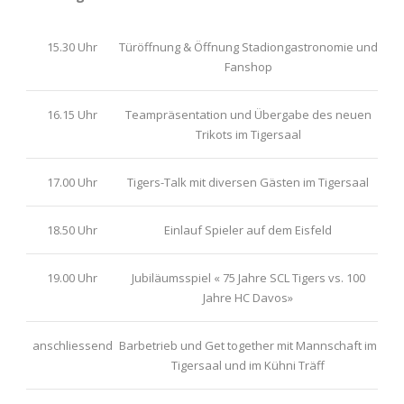
15.30 Uhr
Türöffnung & Öffnung Stadiongastronomie und
Fanshop
16.15 Uhr
Teampräsentation und Übergabe des neuen
Trikots im Tigersaal
17.00 Uhr
Tigers-Talk mit diversen Gästen im Tigersaal
18.50 Uhr
Einlauf Spieler auf dem Eisfeld
19.00 Uhr
Jubiläumsspiel « 75 Jahre SCL Tigers vs. 100
Jahre HC Davos»
anschliessend
Barbetrieb und Get together mit Mannschaft im
Tigersaal und im Kühni Träff