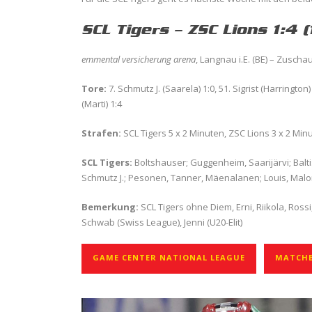
SCL Tigers – ZSC Lions 1:4 (
emmental versicherung arena
, Langnau i.E. (BE) – Zuscha
Tore:
7. Schmutz J. (Saarela) 1:0, 51. Sigrist (Harringto
(Marti) 1:4
Strafen:
SCL Tigers 5 x 2 Minuten, ZSC Lions 3 x 2 Min
SCL Tigers:
Boltshauser; Guggenheim, Saarijärvi; Balti
Schmutz J.; Pesonen, Tanner, Mäenalanen; Louis, Malon
Bemerkung:
SCL Tigers ohne Diem, Erni, Riikola, Rossi, 
Schwab (Swiss League), Jenni (U20-Elit)
GAME CENTER NATIONAL LEAGUE
MATCHB