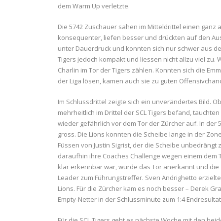
dem Warm Up verletzte.
Die 5742 Zuschauer sahen im Mitteldrittel einen ganz a
konsequenter, liefen besser und drückten auf den Au
unter Dauerdruck und konnten sich nur schwer aus de
Tigers jedoch kompakt und liessen nicht allzu viel zu
Charlin im Tor der Tigers zählen. Konnten sich die E
der Liga lösen, kamen auch sie zu guten Offensivchan
Im Schlussdrittel zeigte sich ein unverändertes Bild. O
mehrheitlich im Drittel der SCL Tigers befand, taucht
wieder gefährlich vor dem Tor der Zürcher auf. In der
gross. Die Lions konnten die Scheibe lange in der Zon
Füssen von Justin Sigrist, der die Scheibe unbedräng
daraufhin ihre Coaches Challenge wegen einem dem To
klar erkennbar war, wurde das Tor anerkannt und die T
Leader zum Führungstreffer. Sven Andrighetto erzielte
Lions. Für die Zürcher kam es noch besser – Derek Gra
Empty-Netter in der Schlussminute zum 1:4 Endresultat
Für die SCL Tigers geht es nächste Woche mit den beid