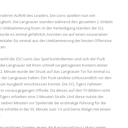
nderen Auftritt des Leaders. Die Lions spielten nun viel
sgleich. Die Langnauer standen während des gesamten 2. Drittels
r Umklammerung lösen. In der Verteidigung standen die SCL
. Wurde es einmal gefährlich, konnten sie auf einen souveränen
mmentaler für einmal aus der Umklammerung der besten Offensive
cen.
bwohl die ZSC Lions das Spiel kontrollierten und sich der Puck
en die Langnauer mit ihren schnell vorgetragenen Kontern immer
 52. Minute wurde der Druck auf das Langnauer Tor für einmal zu
e der Langnauer halten. Der Puck landete schlussendlich vor den
t zum Ausgleich einschiessen konnte. Die SCL Tigers nahmen
r vorausgegangen Offside. Da dieses auf den TV-Bildern nicht
igers erhielten eine 2-Minuten Strafe. Und diese nutzte der
 sieben Minuten vor Spielende die erstmalige Führung für die
nt erhöhte in der 55. Minute zum 1:3 und Denis Malgin mit einem
.
en wichtigen Spielen gegen die Rapperswil Jona Lakers weiter.