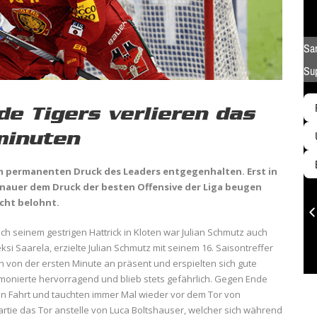
e Tigers verlieren das
minuten
m permanenten Druck des Leaders entgegenhalten. Erst in
nauer dem Druck der besten Offensive der Liga beugen
cht belohnt.
ch seinem gestrigen Hattrick in Kloten war Julian Schmutz auch
eksi Saarela, erzielte Julian Schmutz mit seinem 16. Saisontreffer
en von der ersten Minute an präsent und erspielten sich gute
onierte hervorragend und blieb stets gefährlich. Gegen Ende
 in Fahrt und tauchten immer Mal wieder vor dem Tor von
Partie das Tor anstelle von Luca Boltshauser, welcher sich während