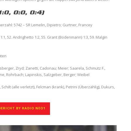
1:0, 0:0, 0:4)
uerzahl: 5742 – SR Lemelin, Dipietro; Gurtner, Francey
n) 1:1, 52. Andrighetto 1:2, 55. Grant (Bodenmann) 1:3, 59. Malgin
uten
sberger, Zryd; Zanetti, Cadonau; Meier; Saarela, Schmutz F.,
e, Rohrbach; Lapinskis, Salzgeber, Berger; Weibel
Schilt (alle verletzt), Felcman (krank), Petrini (Überzählig), Dukurs,
ERICHT BY RADIO NEO1