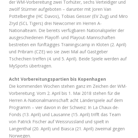
der WM-Vorbereitung zwei Torhüter, sechs Verteidiger und
zwölf Stürmer aufgeboten – darunter mit Joren Van
Pottelberghe (HC Davos), Tobias Geisser (EV Zug) und Miro
Zryd (SCL Tigers) drei Newcomer im Herren A-
Nationalteam. Die bereits verfügbaren Nationalspieler der
ausgeschiedenen Playoff- und Playout-Mannschaften
bestreiten ein fünftägiges Trainingscamp in Kloten (2. April)
und Pribram (CZE) wo sie zwei Mal auf Gastgeber
Tschechien treffen (4. und 5. April). Beide Spiele werden auf
MySports übertragen.
Acht Vorbereitungspartien bis Kopenhagen
Die kommenden Wochen stehen ganz im Zeichen der WM-
Vorbereitung. Vom 2. April bis 1. Mai 2018 stehen für die
Herren A-Nationalmannschaft acht Länderspiele auf dem
Programm – vier davon in der Schweiz: In La Chaux-de-
Fonds (13. April) und Lausanne (15. April) trifft das Team
von Patrick Fischer auf Weissrussland und spielt in
Langenthal (20. April) und Biasca (21. April) zweimal gegen
Norwegen.