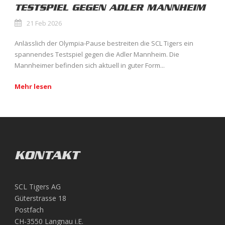
TESTSPIEL GEGEN ADLER MANNHEIM
21 Feb 2026
Anlässlich der Olympia-Pause bestreiten die SCL Tigers ein
spannendes Testspiel gegen die Adler Mannheim. Die
Mannheimer befinden sich aktuell in guter Form...
Mehr lesen
KONTAKT
SCL Tigers AG
Güterstrasse 18
Postfach
CH-3550 Langnau i.E.