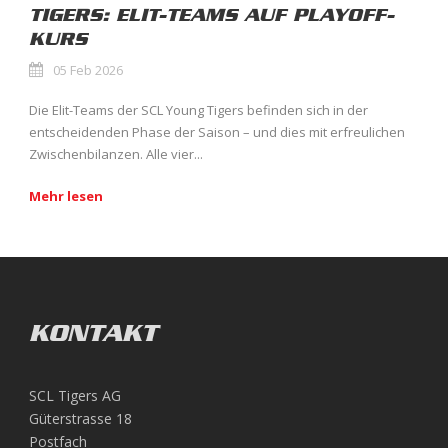
TIGERS: ELIT-TEAMS AUF PLAYOFF-
KURS
05 Feb 2026
Die Elit-Teams der SCL Young Tigers befinden sich in der
entscheidenden Phase der Saison – und dies mit erfreulichen
Zwischenbilanzen. Alle vier...
Mehr lesen
KONTAKT
SCL Tigers AG
Güterstrasse 18
Postfach