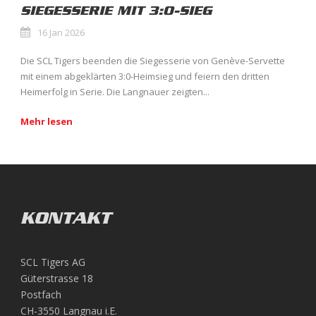
SIEGESSERIE MIT 3:0-SIEG
16 Jan 2026
Die SCL Tigers beenden die Siegesserie von Genève-Servette
mit einem abgeklärten 3:0-Heimsieg und feiern den dritten
Heimerfolg in Serie. Die Langnauer zeigten...
Mehr lesen
KONTAKT
SCL Tigers AG
Güterstrasse 18
Postfach
CH-3550 Langnau i.E.