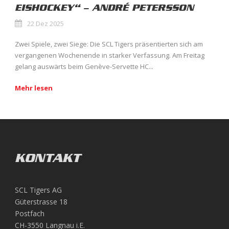
EISHOCKEY“ – ANDRÉ PETERSSON
22 Dez 2025
Zwei Spiele, zwei Siege: Die SCL Tigers präsentierten sich am
vergangenen Wochenende in starker Verfassung. Am Freitag
gelang auswärts beim Genève-Servette HC...
Mehr lesen
KONTAKT
SCL Tigers AG
Güterstrasse 18
Postfach
CH-3550 Langnau i.E.