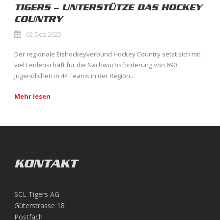
TIGERS – UNTERSTÜTZE DAS HOCKEY
COUNTRY
02 Dez 2025
Der regionale Eishockeyverbund Hockey Country setzt sich mit
viel Leidenschaft für die Nachwuchsförderung von 690
Jugendlichen in 44 Teams in der Region...
Mehr lesen
KONTAKT
SCL Tigers AG
Güterstrasse 18
Postfach