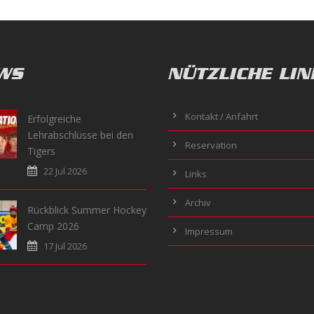
WS
NÜTZLICHE LIN
Kontakt / Anfahrt
Erfolgreiche
Lehrabschlüsse bei den
Reservation
Tigers
22 Jul 2026
Links
Archiv
Rückblick Summer Hockey
Camp 2026
Impressum
17 Jul 2026