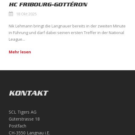
HC FRIBOURG-GOTTÉRON
18 Okt 2025
Nik Lehmann bringt die Langnauer bereits in der zweiten Minute
in Führung und darf dabei seinen ersten Treffer in der National
League...
Mehr lesen
KONTAKT
SCL Tigers AG
Güterstrasse 18
Postfach
CH-3550 Langnau i.E.