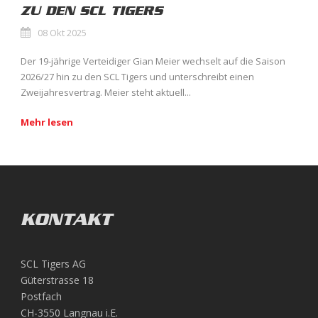
ZU DEN SCL TIGERS
08 Okt 2025
Der 19-jährige Verteidiger Gian Meier wechselt auf die Saison
2026/27 hin zu den SCL Tigers und unterschreibt einen
Zweijahresvertrag. Meier steht aktuell...
Mehr lesen
KONTAKT
SCL Tigers AG
Güterstrasse 18
Postfach
CH-3550 Langnau i.E.