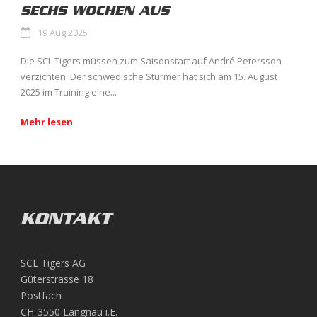
SECHS WOCHEN AUS
19 Aug 2025
Die SCL Tigers müssen zum Saisonstart auf André Petersson
verzichten. Der schwedische Stürmer hat sich am 15. August
2025 im Training eine...
Mehr lesen
KONTAKT
SCL Tigers AG
Güterstrasse 18
Postfach
CH-3550 Langnau i.E.