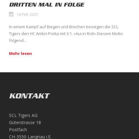
DRITTEN MAL IN FOLGE
14 Feb 2025
In einem Kampf auf Biegen und Brechen besiegen die SCL
Tigers den HC Ambri-Piotta mit 3:1. «Aui in Rot!» Diesem Motto
folgend...
Mehr lesen
KONTAKT
SCL Tigers AG
Güterstrasse 18
Postfach
CH-3550 Langnau i.E.