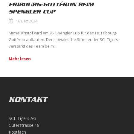
FRIBOURG-GOTTÉRON BEIM
SPENGLER CUP
16 Dez 2024
Michal Kristof wird am 96. Spengler Cup für den HC Fribourg-
Gottéron auflaufen. Der slowakische Stürmer der SCL Tigers
verstärkt das Team beim...
Mehr lesen
KONTAKT
SCL Tigers AG
Güterstrasse 18
Postfach