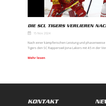
DIE SCL TIGERS VERLIEREN N
15 Nov 2024
Nach einer kämpferischen Leistung und phasenweise 
Tigers den SC Rapperswil-Jona Lakers mit 4:5 in der Ver
Mehr lesen
KONTAKT
NE