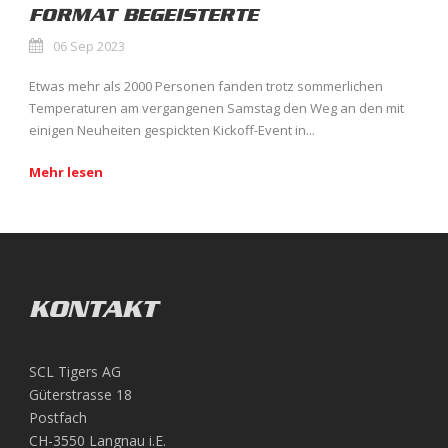
FORMAT BEGEISTERTE
06 Sep 2023
Etwas mehr als 2000 Personen fanden trotz sommerlichen
Temperaturen am vergangenen Samstag den Weg an den mit
einigen Neuheiten gespickten Kickoff-Event in...
Mehr lesen
KONTAKT
SCL Tigers AG
Güterstrasse 18
Postfach
CH-3550 Langnau i.E.