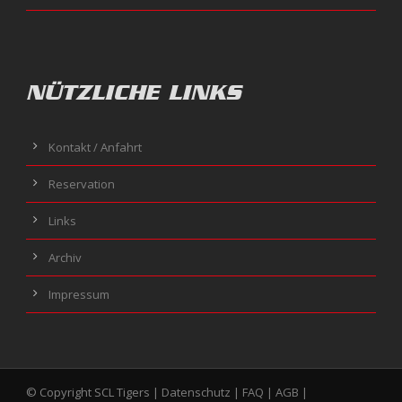
NÜTZLICHE LINKS
Kontakt / Anfahrt
Reservation
Links
Archiv
Impressum
© Copyright SCL Tigers |
Datenschutz
|
FAQ
|
AGB
|