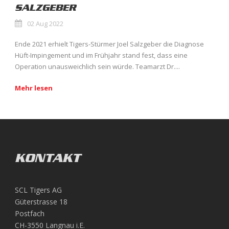
SALZGEBER
02 Aug 2022
Ende 2021 erhielt Tigers-Stürmer Joel Salzgeber die Diagnose
Hüft-Impingement und im Frühjahr stand fest, dass eine
Operation unausweichlich sein würde. Teamarzt Dr....
Mehr lesen
KONTAKT
SCL Tigers AG
Güterstrasse 18
Postfach
CH-3550 Langnau i.E.