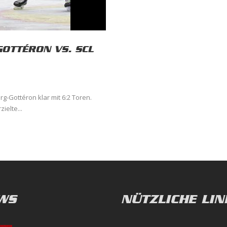
GOTTÉRON VS. SCL
g-Gottéron klar mit 6:2 Toren.
ielte...
WS
NÜTZLICHE LIN