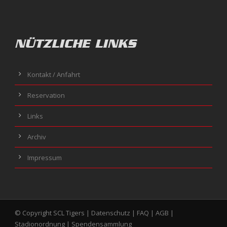
NÜTZLICHE LINKS
Kontakt / Anfahrt
Reservation
Links
Archiv
Impressum
© Copyright SCL Tigers |
Datenschutz
|
FAQ
|
AGB
|
Stadionordnung
|
Spendensammlung