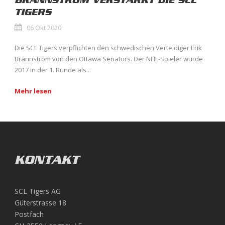
BRÄNNSTRÖM VERSTÄRKT DIE SCL
TIGERS
06 Okt 2020
Die SCL Tigers verpflichten den schwedischen Verteidiger Erik
Brännström von den Ottawa Senators. Der NHL-Spieler wurde
2017 in der 1. Runde als...
Mehr lesen
KONTAKT
SCL Tigers AG
Güterstrasse 18
Postfach