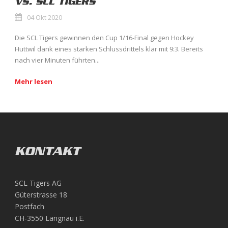
VS. SCL TIGERS
04 Okt 2020
Die SCL Tigers gewinnen den Cup 1/16-Final gegen Hockey
Huttwil dank eines starken Schlussdrittels klar mit 9:3. Bereits
nach vier Minuten führten...
Mehr lesen
KONTAKT
SCL Tigers AG
Güterstrasse 18
Postfach
CH-3550 Langnau i.E.