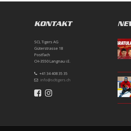
KONTAKT
NE
SCL Tigers AG
Güterstrasse 18
Postfach
CH-3550 Langnau i.E.
+41 34 408 35 35
info@scltigers.ch