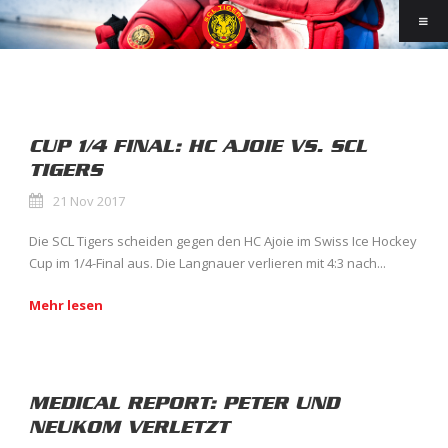
CUP 1/4 FINAL: HC AJOIE VS. SCL
TIGERS
21 Nov 2017
Die SCL Tigers scheiden gegen den HC Ajoie im Swiss Ice Hockey
Cup im 1/4-Final aus. Die Langnauer verlieren mit 4:3 nach...
Mehr lesen
MEDICAL REPORT: PETER UND
NEUKOM VERLETZT