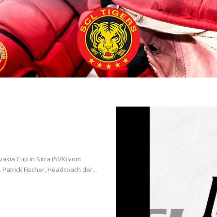
vakia Cup in Nitra (SVK) vom
 Patrick Fischer, Headcoach der...