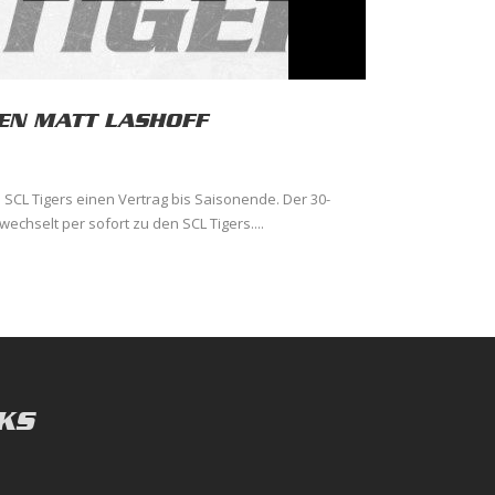
TEN MATT LASHOFF
 SCL Tigers einen Vertrag bis Saisonende. Der 30-
wechselt per sofort zu den SCL Tigers....
KS