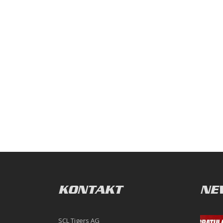
KONTAKT
NE
SCL Tigers AG