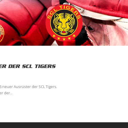
R DER SCL TIGERS
 neuer Ausrüster der SCL Tigers.
r der...