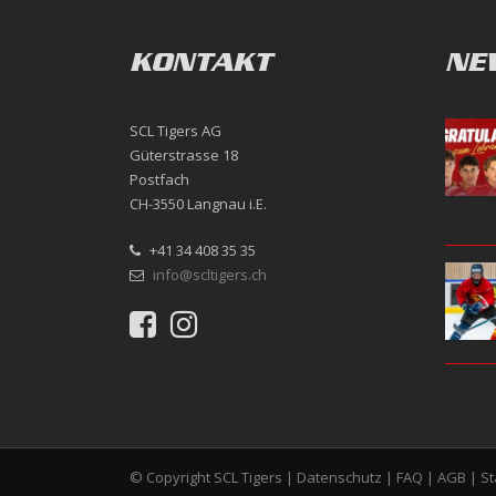
KONTAKT
NE
SCL Tigers AG
Güterstrasse 18
Postfach
CH-3550 Langnau i.E.
+41 34 408 35 35
info@scltigers.ch
© Copyright SCL Tigers |
Datenschutz
|
FAQ
|
AGB
|
S