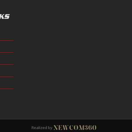
KS
Realized by