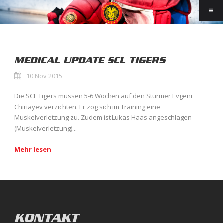
MEDICAL UPDATE SCL TIGERS
10 Nov 2015
Die SCL Tigers müssen 5-6 Wochen auf den Stürmer Evgenï
Chiriayev verzichten. Er zog sich im Training eine
Muskelverletzung zu. Zudem ist Lukas Haas angeschlagen
(Muskelverletzung)...
Mehr lesen
KONTAKT