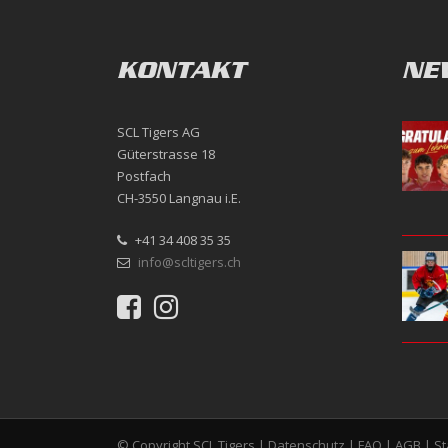
KONTAKT
NE
SCL Tigers AG
Güterstrasse 18
Postfach
CH-3550 Langnau i.E.
+41 34 408 35 35
info@scltigers.ch
© Copyright SCL Tigers |
Datenschutz
|
FAQ
|
AGB
|
S