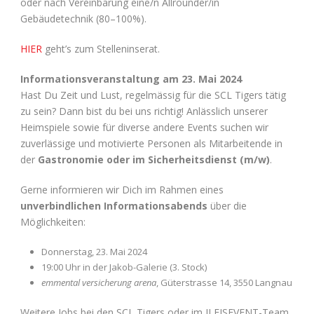
oder nach Vereinbarung eine/n Allrounder/in
Gebäudetechnik (80–100%).
HIER
geht’s zum Stelleninserat.
Informationsveranstaltung am 23. Mai 2024
Hast Du Zeit und Lust, regelmässig für die SCL Tigers tätig
zu sein? Dann bist du bei uns richtig! Anlässlich unserer
Heimspiele sowie für diverse andere Events suchen wir
zuverlässige und motivierte Personen als Mitarbeitende in
der
Gastronomie oder im Sicherheitsdienst (m/w)
.
Gerne informieren wir Dich im Rahmen eines
unverbindlichen
Informationsabends
über die
Möglichkeiten:
Donnerstag, 23. Mai 2024
19:00 Uhr in der Jakob-Galerie (3. Stock)
emmental versicherung arena
, Güterstrasse 14, 3550 Langnau
Weitere Jobs bei den SCL Tigers oder im ILFISEVENT-Team