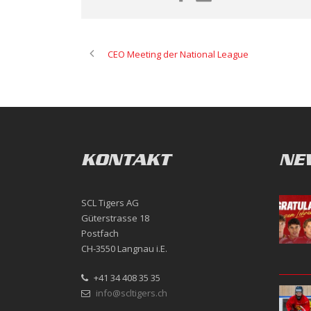
CEO Meeting der National League
KONTAKT
NE
SCL Tigers AG
Güterstrasse 18
Postfach
CH-3550 Langnau i.E.
+41 34 408 35 35
info@scltigers.ch