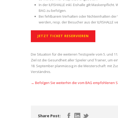
In der ILFISHALLE inkl. Eishalle gilt Maskenpflich
BAG zu befolgen.
Bei fehlbarem Verhalten oder Nichteinhalten der 
werden, resp. der Besucher aus der ILFISHALLE 
JETZT TICKET RESERVIEREN
Die Situation für die weiteren Testspiele vom 5. und 
Ziel ist die Gesundheit aller Spieler und Trainer, um
18. September planmässig in die Meisterschaft mit Z
Verständnis.
→ Befolgen Sie weiterhin die vom BAG empfohlenen
Share Post: