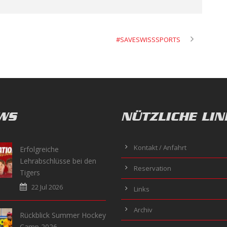
#SAVESWISSSPORTS
WS
NÜTZLICHE LIN
Kontakt / Anfahrt
Erfolgreiche
Lehrabschlüsse bei den
Reservation
Tigers
22 Jul 2026
Links
Archiv
Rückblick Summer Hockey
Camp 2026